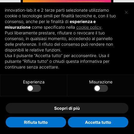
innovation-lab.it e 2 terze parti selezionate utilizziamo
×
cookie o tecnologie simili per finalità tecniche e, con il tuo
consenso, anche per le finalità di
esperienza e
misurazione
come specificato nella
cookie policy
.
Puoi liberamente prestare, rifiutare o revocare il tuo
consenso, in qualsiasi momento, accedendo al pannello
delle preferenze. Il rifiuto del consenso può rendere non
disponibili le relative funzioni.
Usa il pulsante “Accetta tutto” per acconsentire. Usa il
MARKETERs Festival 2019
pulsante “Rifiuta tutto” o chiudi questa informativa per
Vicenza, 23 Novembre 2019
continuare senza accettare.
Esperienza
Misurazione
La quarta edizione del
MARKETERs Festival
si svolgerà
sabato 23 novembre presso il Vicenza Convention Centre.
Il MARKETERs Festival è una giornata di formazione e
networking organizzata da MARKETERs Academy.
Scopri di più
Un’occasione unica per i marketer che vogliono
mantenersi aggiornati sugli ultimi trend e casi di
successi nel campo del digital marketing, del
Rifiuta tutto
Accetta tutto
Credits:
BLAB Studio
management e delle soft skills, competenze complesse e