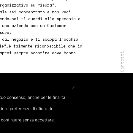
rganizzativo su misura”.
ale sei concentrato e non vedi
endo…poi ti guardi allo specchio e
 una azienda con un Customer
sura.
 dal negozio e ti scappa l’occhio
e”…è talmente riconoscibile che in
aprai sempre scoprire dove hanno
Contatti
×
Instagram
l tuo consenso, anche per le finalità
lle preferenze. Il rifiuto del
er continuare senza accettare.