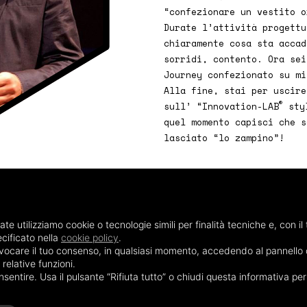
“confezionare un vestito o
Durate l’attività progettu
chiaramente cosa sta accad
sorridi, contento. Ora sei
Journey confezionato su mi
Alla fine, stai per uscire
®
sull’ “Innovation-LAB
styl
quel momento capisci che s
lasciato “lo zampino”!
ate utilizziamo cookie o tecnologie simili per finalità tecniche e, con i
ificato nella
cookie policy
.
evocare il tuo consenso, in qualsiasi momento, accedendo al pannello de
relative funzioni.
nsentire. Usa il pulsante “Rifiuta tutto” o chiudi questa informativa p